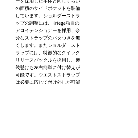
ーを採用した本体と同じくらい
の面積のサイドポケットを装備
しています。ショルダーストラ
ップの調整には、Kriega独自の
アロイテンショナーを採用、余
分なストラップのバタつきを無
くします。またショルダースト
ラップには、特徴的なクイック
リリースバックルを採用し、袈
裟懸けも左右簡単に付け替えが
可能です。ウエストストラップ
は必要に応じて付け外しが可能
です。本体荷室は完全防水仕様
なので急な雨でも安心です。
TECH-SPECS
素材：1000D Cordura®／420D
DEMENTIONS
ナイロンリップストップ／