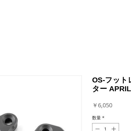
RIDER PACKS
BIKE PACKS
ACCESSORIES
NE
NISSEI CORPORATION EXCLUSIVE KR
OS-フッ
ター APRIL
価
￥6,050
格
数量
*