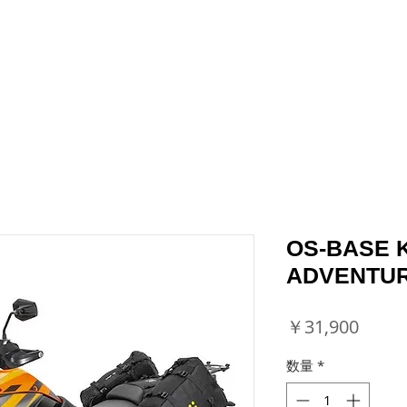
RIDER PACKS
BIKE PACKS
ACCESSORIES
NE
NISSEI CORPORATION EXCLUSIVE KR
OS-BASE K
ADVENTU
価
￥31,900
格
数量
*