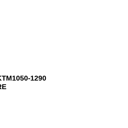
MY CART
WS
DEALERS
CONTACT
IEGA DISTRIBUTOR IN JAPAN
​表示価格は税込です
TM1050-1290
RE