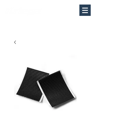
MY
CART
​表示価格は税込です