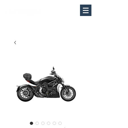
MY
CART
​表示価格は税込です