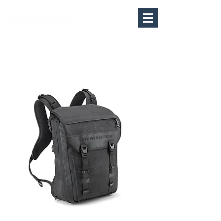
MY
CART
​表示価格は税込です